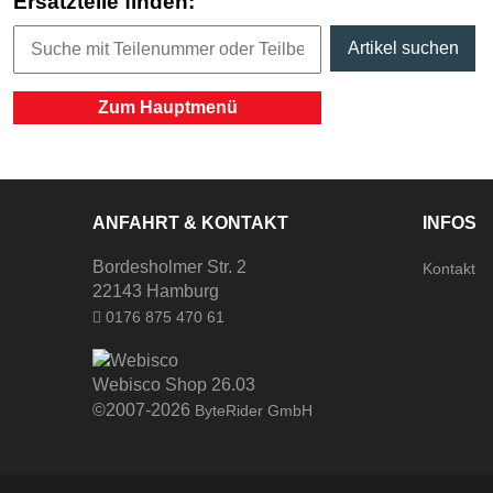
Ersatzteile finden:
Zum Hauptmenü
ANFAHRT & KONTAKT
INFOS
Bordesholmer Str. 2
Kontakt
22143 Hamburg
0176 875 470 61
Webisco Shop 26.03
©2007-2026
ByteRider GmbH